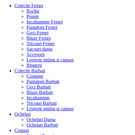
Colectie Femei
Rochii
Posete
Incaltaminte Femei
Pantaloni Femei
Geci Femei
Bluze Femei
Tricouri Femei
Sacouri dama
Accesorii
Lenjerie intima si camasi
Bijuterii
Colectie Barbati
Costume
Pantaloni Barbati
Geci Barbati
Bluze Barbati
Incaltaminte
Tricouri Barbati
Lenjerie intima si camasi
Ochelari
Ochelari Dama
Ochelari Barbati
Ceasuri