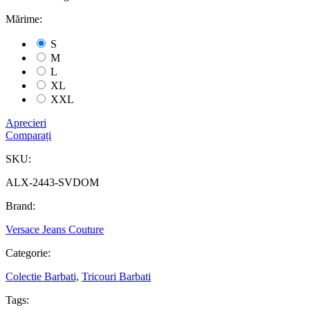
Mărime:
S
M
L
XL
XXL
Aprecieri
Comparați
SKU:
ALX-2443-SVDOM
Brand:
Versace Jeans Couture
Categorie:
Colectie Barbati,
Tricouri Barbati
Tags: