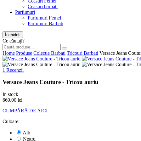
Ceasuri Femei
Ceasuri barbati
Parfumuri
Parfumuri Femei
Parfumuri Barbati
Închideți
Ce căutați?
Home
Produse
Colectie Barbati
Tricouri Barbati
Versace Jeans Coutur
1 Recenzii
Versace Jeans Couture - Tricou auriu
In stock
669.00 lei
CUMPĂRĂ DE AICI
Culoare:
Alb
Negru