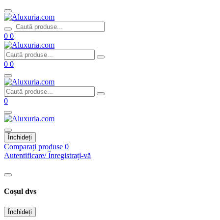
0
0
0
0
0
Închideți
Comparați produse
0
Autentificare/ Înregistrați-vă
Coșul dvs
Închideți