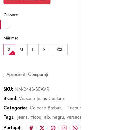
Culoare:
Mărime:
S
M
L
XL
XXL
Aprecieri
Comparați
SKU:
NN-2443-SEAVR
Brand:
Versace Jeans Couture
Categorie:
Colectie Barbati,
Tricouri Barbati
Tags:
jeans,
tricou,
alb,
negru,
versace,
couture
Partajați: