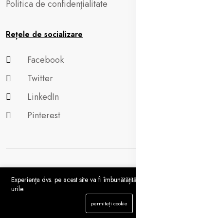
Politica de confidențialitate
Rețele de socializare
Facebook
Twitter
LinkedIn
Pinterest
Experiența dvs. pe acest site va fi îmbunătățită dacă permiteți cookie-
urile.
0
Copyright 2024 © Aluxuria.com All rights reserved.
permiteți cookie
Acasă
Categorie
Aprecieri
Profil