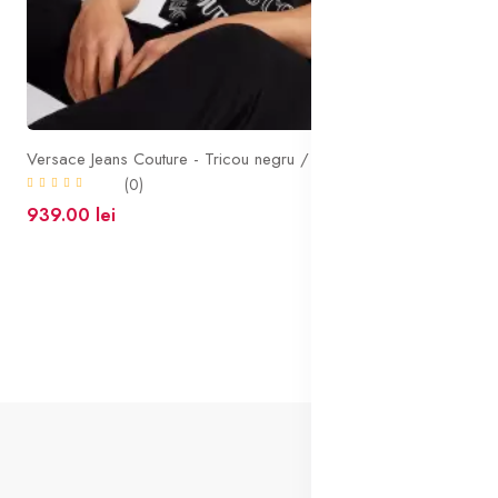
Versace Jeans Couture - Tricou negru / alb / auriu
Arm
(0)
939.00 lei
272