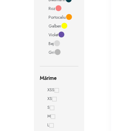
Roz
Portocaliu
Galben
Violet
Bej
Gri
Mărime
XSS
XS
S
M
L