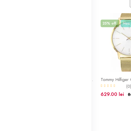
ite
54% off
Nou
25% off
Nou
CALVIN KLEIN Ceas de otel inoxidabil Addict(dama)
CALVIN KLEIN Ceas din otel inoxidabil Party(dama)
(0)
(0
599.00 lei
629.00 lei
,294.00 lei
1,294.00 lei
8