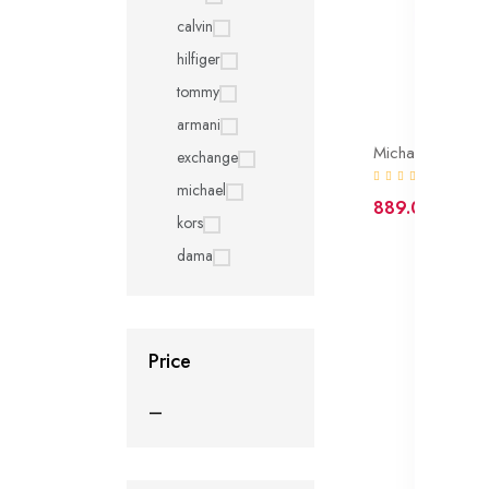
calvin
hilfiger
tommy
armani
exchange
(0)
michael
889.00 lei
kors
dama
Price
—