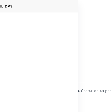
UL DVS
i Femei
 ieftine de la branduri de top pentru femei/dama. Ceasuri de lux pentr