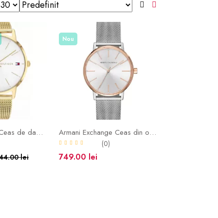
Nou
Tommy Hilfiger Ceas de dama Quartz, 41mm, 3ATM
Armani Exchange Ceas din otel inoxidabil - bratara cu model plasa(dama)
)
(0)
749.00 lei
44.00 lei