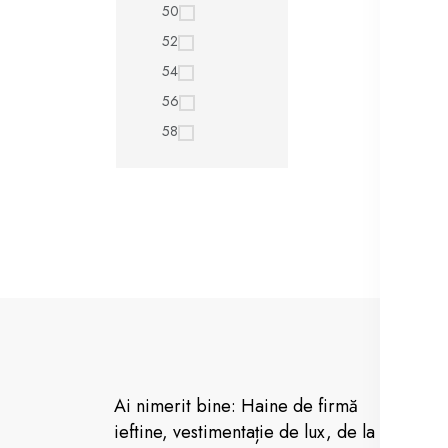
50
52
54
56
58
De
Ai nimerit bine: Haine de firmă
De
ieftine, vestimentație de lux, de la