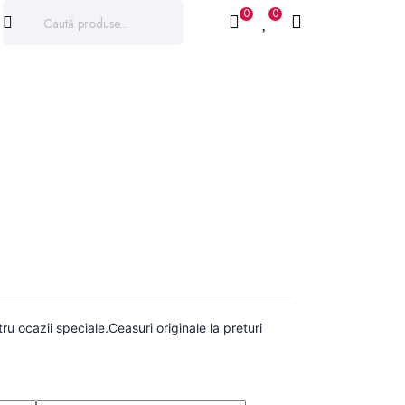
0
0
u ocazii speciale.Ceasuri originale la preturi