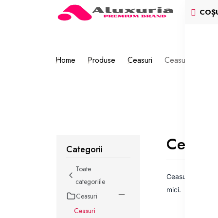
COȘ
Home
Produse
Ceasuri
Ceasuri Femei
Ceasur
Categorii
Toate
Ceasuri de firma
categoriile
mici.
Ceasuri
Ceasuri