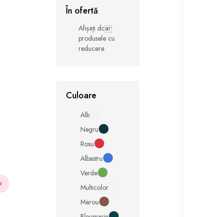
În ofertă
Afișați doar
produsele cu
reducere
Culoare
Alb
Negru
Rosu
Albastru
Verde
Multicolor
Marou
Bleumarin