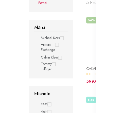
5 Produse găs
Femei
54% off
Nou
Mărci
Michael Kors
Armani
Exchange
Calvin Klein
Tommy
Hilfiger
(0)
599.00 lei
1
Etichete
Nou
ceas
klein