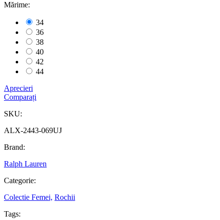
Mărime:
34
36
38
40
42
44
Aprecieri
Comparați
SKU:
ALX-2443-069UJ
Brand:
Ralph Lauren
Categorie:
Colectie Femei,
Rochii
Tags: