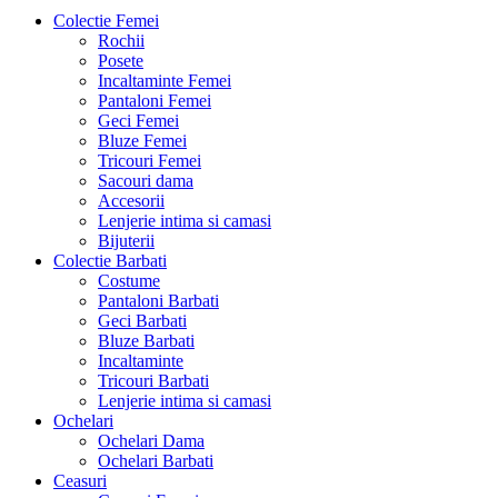
Colectie Femei
Rochii
Posete
Incaltaminte Femei
Pantaloni Femei
Geci Femei
Bluze Femei
Tricouri Femei
Sacouri dama
Accesorii
Lenjerie intima si camasi
Bijuterii
Colectie Barbati
Costume
Pantaloni Barbati
Geci Barbati
Bluze Barbati
Incaltaminte
Tricouri Barbati
Lenjerie intima si camasi
Ochelari
Ochelari Dama
Ochelari Barbati
Ceasuri