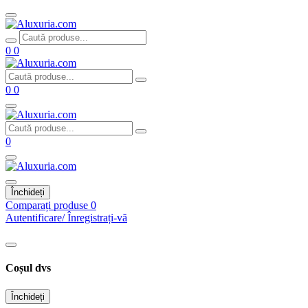
0
0
0
0
0
Închideți
Comparați produse
0
Autentificare/ Înregistrați-vă
Coșul dvs
Închideți