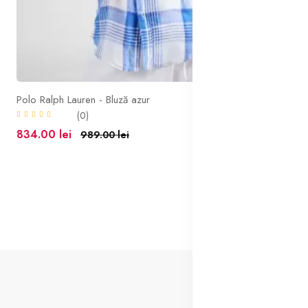
Polo Ralph Lauren - Bluză azur
Ral
(0)
834.00 lei
1,7
989.00 lei