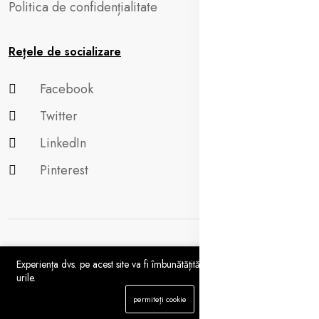
Politica de confidențialitate
Rețele de socializare
Facebook
Twitter
LinkedIn
Pinterest
Experiența dvs. pe acest site va fi îmbunătățită dacă permiteți cookie-
urile.
Copyright 2024 © Aluxuria.com All rights reserved.
0
permiteți cookie
Acasă
Categorie
Aprecieri
Profil