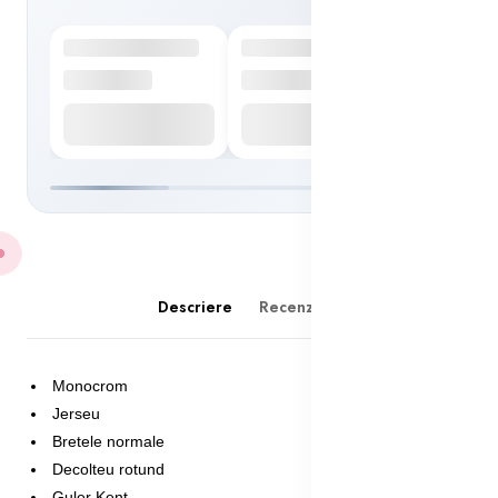
Descriere
Recenzii(1)
Monocrom
Jerseu
Bretele normale
Decolteu rotund
Guler Kent