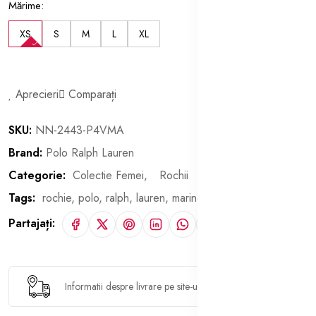
Mărime:
XS
S
M
L
XL
Aprecieri
Comparați
SKU:
NN-2443-P4VMA
Brand:
Polo Ralph Lauren
Categorie:
Colectie Femei,
Rochii
Tags:
rochie,
polo,
ralph,
lauren,
mariner
Partajați:
Informatii despre livrare pe site-ul furnizorului