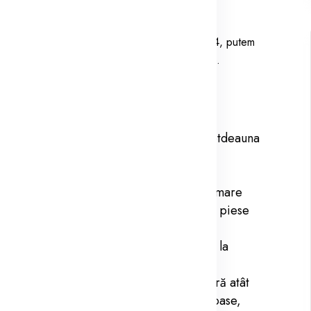
 pentru iarna 2024!
ndințele specifice din România pentru iarna 2024, putem
ale și pe ceea ce am văzut în ultimele sezoane.
odă în această iarnă:
cologică, lână, cașmir și tweed sunt întotdeauna
eaptă-te să vezi multe piese oversize și
bleumarinul și nuanțele de maro vor fi la mare
daugi accente de culoare cu accesorii sau piese
vor continua să fie prezente. Gândește-te la
e înalte și accesorii statement.
 va fi despre îmbrăcăminte care îți oferă atât
ulte haine în straturi, precum pulovere groase,