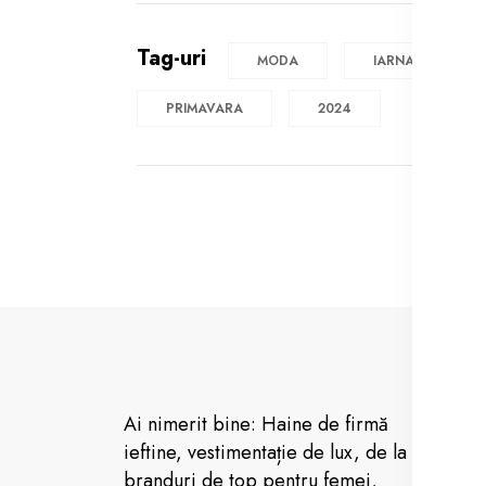
Tag-uri
MODA
IARNA
PRIMAVARA
2024
De
Ai nimerit bine: Haine de firmă
De
ieftine, vestimentație de lux, de la
branduri de top pentru femei,