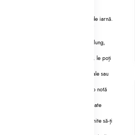
e cu rame groase, mănușile voluminoase,
țuri vor fi elemente cheie ale garderobei de iarnă.
 este cuvântul cheie al acestui sezon, iar
 crea un look relaxat și casual.
un palton lung este o investiție pe termen lung,
e doar pentru birou. În această toamnă, le poți
k modern și versatil.
e midi sunt perfecte pentru ocazii speciale sau
t un must-have al sezonului, adăugând o notă
oase sunt ideale pentru a-ți transporta toate
 că te vor ține de cald, dar îți vor permite să-ți