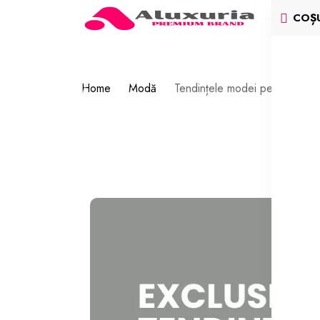
COȘ
Home
Modă
Tendințele modei pentru iarn