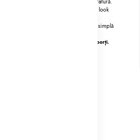
apta cu ușurință la schimbările de temperatură.
are cu texturi diferite pentru a crea un look
eriile și o geantă pot transforma o ținută simplă
portant este să te simți bine în ceea ce porți.
și creează-ți propriul stil unic.