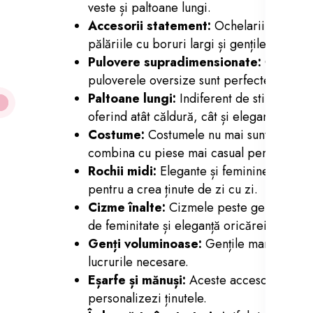
veste și paltoane lungi.
Accesorii statement:
Ochelarii de soar
pălăriile cu boruri largi și gențile cu lan
Pulovere supradimensionate:
Confortul
puloverele oversize sunt perfecte pentru a
Paltoane lungi:
Indiferent de stilul tău, 
oferind atât căldură, cât și eleganță.
Costume:
Costumele nu mai sunt rezervat
combina cu piese mai casual pentru un loo
Rochii midi:
Elegante și feminine, rochiil
pentru a crea ținute de zi cu zi.
Cizme înalte:
Cizmele peste genunchi sun
de feminitate și eleganță oricărei ținute.
Genți voluminoase:
Gențile mari și spați
lucrurile necesare.
Eșarfe și mănuși:
Aceste accesorii nu doar
personalizezi ținutele.