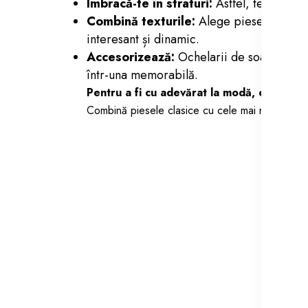
Îmbracă-te în straturi:
Astfel, te poți ad
Combină texturile:
Alege piese vestiment
interesant și dinamic.
Accesorizează:
Ochelarii de soare, bijut
într-una memorabilă.
Pentru a fi cu adevărat la modă, cel mai im
Combină piesele clasice cu cele mai noi tendințe 