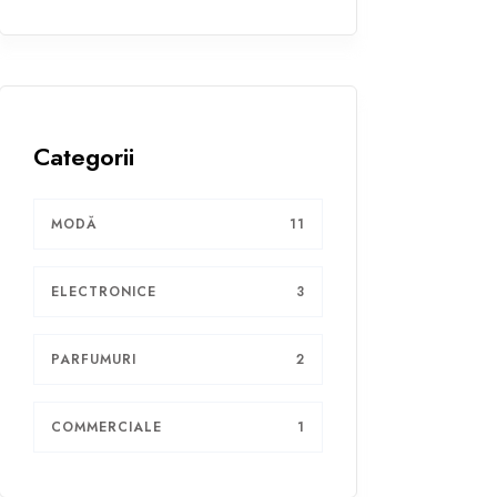
Categorii
MODĂ
11
ELECTRONICE
3
PARFUMURI
2
COMMERCIALE
1