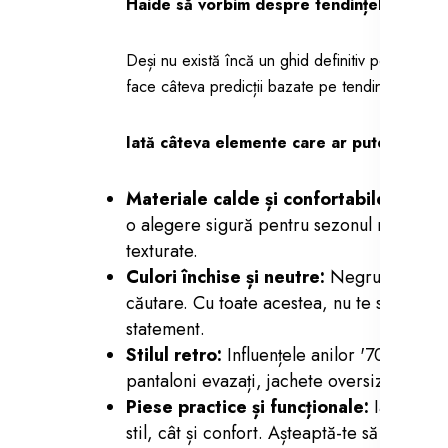
Haide să vorbim despre tendințele modei
Deși nu există încă un ghid definitiv pentru te
face câteva predicții bazate pe tendințele glob
Iată câteva elemente care ar putea fi la m
Materiale calde și confortabile:
Blana e
o alegere sigură pentru sezonul rece. Așt
texturate.
Culori închise și neutre:
Negrul, griul, 
căutare. Cu toate acestea, nu te sfii să a
statement.
Stilul retro:
Influențele anilor '70 și '90 
pantaloni evazați, jachete oversized, cizm
Piese practice și funcționale:
Iarna 2024
stil, cât și confort. Așteaptă-te să vezi m