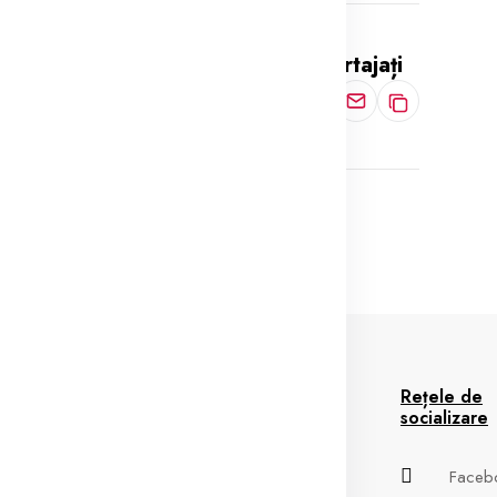
Partajați
2025
spre Noi
Informații
Rețele de
socializare
spre Noi
Termeni si Conditii
Faceb