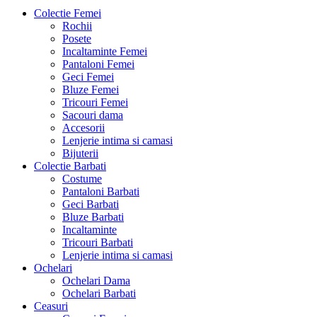
Colectie Femei
Rochii
Posete
Incaltaminte Femei
Pantaloni Femei
Geci Femei
Bluze Femei
Tricouri Femei
Sacouri dama
Accesorii
Lenjerie intima si camasi
Bijuterii
Colectie Barbati
Costume
Pantaloni Barbati
Geci Barbati
Bluze Barbati
Incaltaminte
Tricouri Barbati
Lenjerie intima si camasi
Ochelari
Ochelari Dama
Ochelari Barbati
Ceasuri