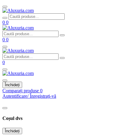
0
0
0
0
0
Închideți
Comparați produse
0
Autentificare/ Înregistrați-vă
Coșul dvs
Închideți