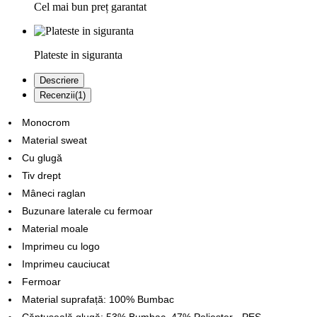
Cel mai bun preț garantat
Plateste in siguranta
Descriere
Recenzii(1)
Monocrom
Material sweat
Cu glugă
Tiv drept
Mâneci raglan
Buzunare laterale cu fermoar
Material moale
Imprimeu cu logo
Imprimeu cauciucat
Fermoar
Material suprafață: 100% Bumbac
Căptușeală glugă: 53% Bumbac, 47% Poliester - PES