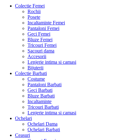
Colectie Femei
Rochii
Posete
Incaltaminte Femei
Pantaloni Femei
Geci Femei
Bluze Femei
Tricouri Femei
Sacouri dama
Accesorii
Lenjerie intima si camasi
Bijuterii
Colectie Barbati
Costume
Pantaloni Barbati
Geci Barbati
Bluze Barbati
Incaltaminte
Tricouri Barbati
Lenjerie intima si camasi
Ochelari
Ochelari Dama
Ochelari Barbati
Ceasuri