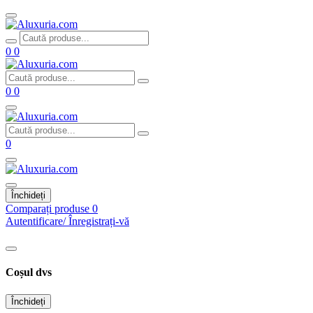
0
0
0
0
0
Închideți
Comparați produse
0
Autentificare/ Înregistrați-vă
Coșul dvs
Închideți