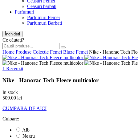
Ceasuri Femei
Ceasuri barbati
Parfumuri
Parfumuri Femei
Parfumuri Barbati
Închideți
Ce căutați?
Home
Produse
Colectie Femei
Bluze Femei
Nike - Hanorac Tech Fle
1 Recenzii
Nike - Hanorac Tech Fleece multicolor
In stock
509.00 lei
CUMPĂRĂ DE AICI
Culoare:
Alb
Negru