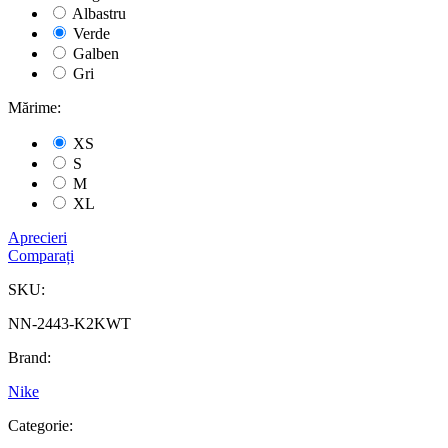
Albastru
Verde
Galben
Gri
Mărime:
XS
S
M
XL
Aprecieri
Comparați
SKU:
NN-2443-K2KWT
Brand:
Nike
Categorie: