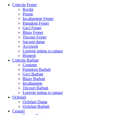
Colectie Femei
Rochii
Posete
Incaltaminte Femei
Pantaloni Femei
Geci Femei
Bluze Femei
Tricouri Femei
Sacouri dama
Accesorii
Lenjerie intima si camasi
Bijuterii
Colectie Barbati
Costume
Pantaloni Barbati
Geci Barbati
Bluze Barbati
Incaltaminte
Tricouri Barbati
Lenjerie intima si camasi
Ochelari
Ochelari Dama
Ochelari Barbati
Ceasuri