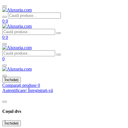
0
0
0
0
0
Închideți
Comparați produse
0
Autentificare/ Înregistrați-vă
Coșul dvs
Închideți