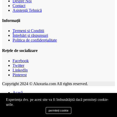
Despre Noi
Contact
Asistenţă Tehnică
Informații
Termeni si Conditii
Întrebări şi răspunsuri
Politica de confidențialitate
Rețele de socializare
Facebook
Twitter
LinkedIn
Pinterest
Copyright 2024 © Aluxuria.com All rights reserved.
Acasă
Categorie
Experiența dvs. pe acest site va fi îmbunătățită dacă permiteți cookie-
0
urile.
Aprecieri
permiteți cookie
Profil