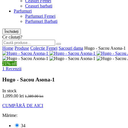
Ceasuri Femei
Ceasuri barbati
Parfumuri
Parfumuri Femei
Parfumuri Barbati
Închideți
Ce căutați?
Home
Produse
Colectie Femei
Sacouri dama
Hugo - Sacou Asona-1
21% off
1 Recenzii
Hugo - Sacou Asona-1
In stock
1,099.00 lei
1,389.00 lei
CUMPĂRĂ DE AICI
Mărime:
34