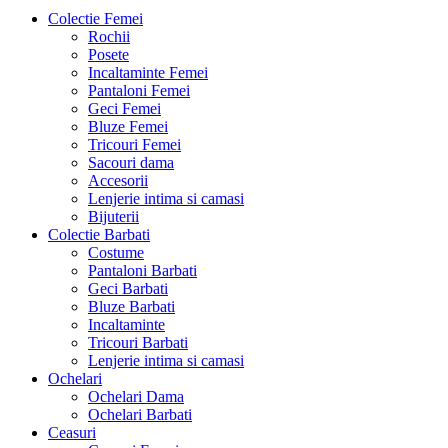
Colectie Femei
Rochii
Posete
Incaltaminte Femei
Pantaloni Femei
Geci Femei
Bluze Femei
Tricouri Femei
Sacouri dama
Accesorii
Lenjerie intima si camasi
Bijuterii
Colectie Barbati
Costume
Pantaloni Barbati
Geci Barbati
Bluze Barbati
Incaltaminte
Tricouri Barbati
Lenjerie intima si camasi
Ochelari
Ochelari Dama
Ochelari Barbati
Ceasuri