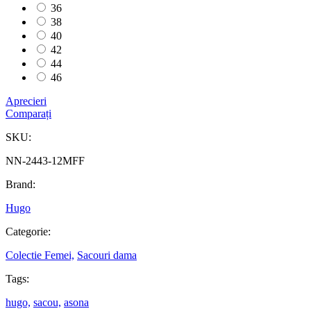
36
38
40
42
44
46
Aprecieri
Comparați
SKU:
NN-2443-12MFF
Brand:
Hugo
Categorie:
Colectie Femei,
Sacouri dama
Tags:
hugo,
sacou,
asona