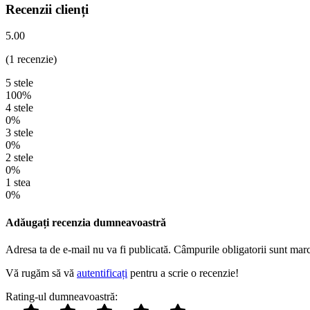
Recenzii clienți
5.00
(1 recenzie)
5 stele
100%
4 stele
0%
3 stele
0%
2 stele
0%
1 stea
0%
Adăugați recenzia dumneavoastră
Adresa ta de e-mail nu va fi publicată. Câmpurile obligatorii sunt mar
Vă rugăm să vă
autentificați
pentru a scrie o recenzie!
Rating-ul dumneavoastră: