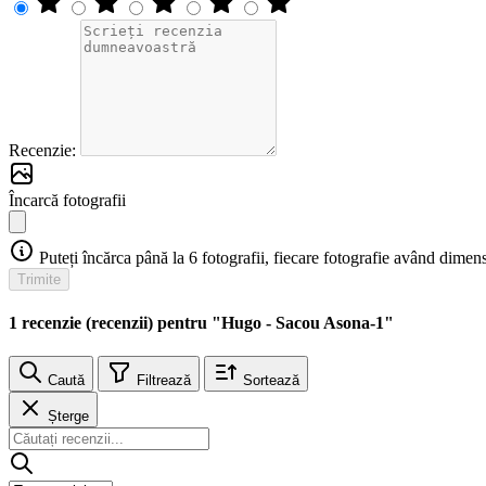
Recenzie:
Încarcă fotografii
Puteți încărca până la 6 fotografii, fiecare fotografie având di
Trimite
1 recenzie (recenzii) pentru "Hugo - Sacou Asona-1"
Caută
Filtrează
Sortează
Șterge