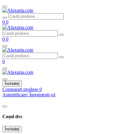
0
0
0
0
0
Închideți
Comparați produse
0
Autentificare/ Înregistrați-vă
Coșul dvs
Închideți