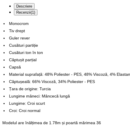
Descriere
Recenzii(1)
Monocrom
Tiv drept
Guler rever
Cusături partiție
Cusături ton în ton
Căptușit parțial
Capsă
Material suprafață: 48% Poliester - PES, 48% Viscoză, 4% Elasta
Căptușeală: 66% Viscoză, 34% Poliester - PES
Țara de origine: Turcia
Lungime mâneci: Mâncecă lungă
Lungime: Croi scurt
Croi: Croi normal
Modelul are înălțimea de 1.78m și poartă mărimea 36