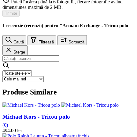
Puteți încărca până la 6 fotografii, fiecare fotografie având
dimensiunea maximă de 2 MB.
Trimite
1 recenzie (recenzii) pentru "Armani Exchange - Tricou polo"
Caută
Filtrează
Sortează
Șterge
Produse Similare
Michael Kors - Tricou polo
(0)
494.00 lei