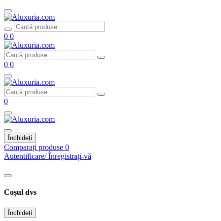
0
0
0
0
0
Închideți
Comparați produse
0
Autentificare/ Înregistrați-vă
Coșul dvs
Închideți