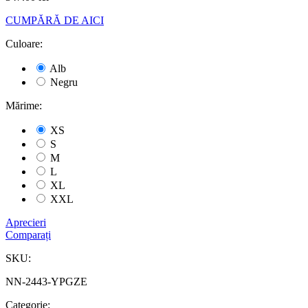
CUMPĂRĂ DE AICI
Culoare:
Alb
Negru
Mărime:
XS
S
M
L
XL
XXL
Aprecieri
Comparați
SKU:
NN-2443-YPGZE
Categorie: