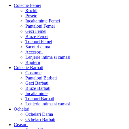
Colectie Femei
Rochii
Posete
Incaltaminte Femei
Pantaloni Femei
Geci Femei
Bluze Femei
Tricouri Femei
Sacouri dama
Accesorii
Lenjerie intima si camasi
Bijuterii
Colectie Barbati
Costume
Pantaloni Barbati
Geci Barbati
Bluze Barbati
Incaltaminte
Tricouri Barbati
Lenjerie intima si camasi
Ochelari
Ochelari Dama
Ochelari Barbati
Ceasuri