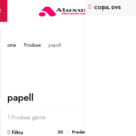
COȘUL DVS
Home
Produse
papell
papell
1 Produse găsite
Filtru
30
Predefinit