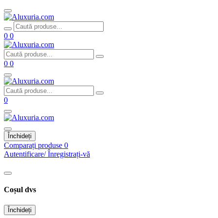
0
0
0
0
0
Închideți
Comparați produse
0
Autentificare/ Înregistrați-vă
Coșul dvs
Închideți