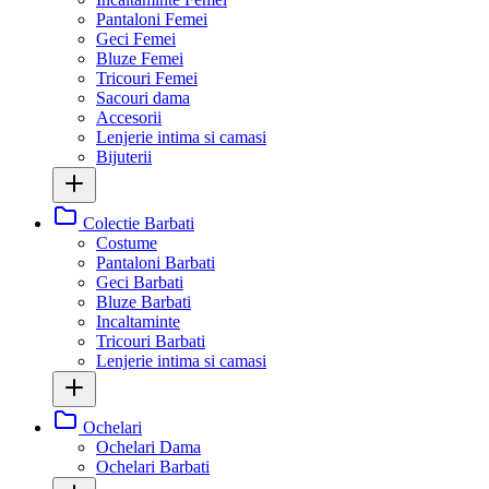
Pantaloni Femei
Geci Femei
Bluze Femei
Tricouri Femei
Sacouri dama
Accesorii
Lenjerie intima si camasi
Bijuterii
Colectie Barbati
Costume
Pantaloni Barbati
Geci Barbati
Bluze Barbati
Incaltaminte
Tricouri Barbati
Lenjerie intima si camasi
Ochelari
Ochelari Dama
Ochelari Barbati