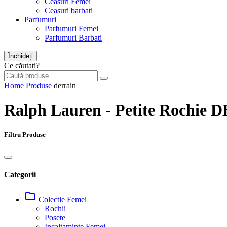
Ceasuri Femei
Ceasuri barbati
Parfumuri
Parfumuri Femei
Parfumuri Barbati
Închideți
Ce căutați?
Home
Produse
derrain
Ralph Lauren - Petite Rochie D
Filtru Produse
Categorii
Colectie Femei
Rochii
Posete
Incaltaminte Femei