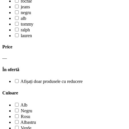
rochie
jeans
negru
alb
tommy
ralph
lauren
Price
—
În ofertă
Afișați doar produsele cu reducere
Culoare
Alb
Negru
Rosu
Albastru
Verde