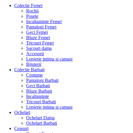
Colectie Femei
Rochii
Posete
Incaltaminte Femei
Pantaloni Femei
Geci Femei
Bluze Femei
Tricouri Femei
Sacouri dama
Accesorii
Lenjerie intima si camasi
Bijuterii
Colectie Barbati
Costume
Pantaloni Barbati
Geci Barbati
Bluze Barbati
Incaltaminte
Tricouri Barbati
Lenjerie intima si camasi
Ochelari
Ochelari Dama
Ochelari Barbati
Ceasuri