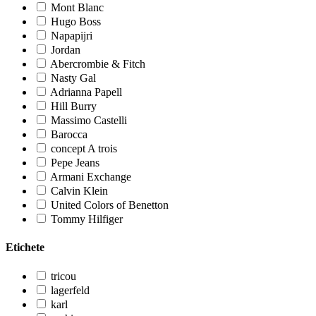
Mont Blanc
Hugo Boss
Napapijri
Jordan
Abercrombie & Fitch
Nasty Gal
Adrianna Papell
Hill Burry
Massimo Castelli
Barocca
concept A trois
Pepe Jeans
Armani Exchange
Calvin Klein
United Colors of Benetton
Tommy Hilfiger
Etichete
tricou
lagerfeld
karl