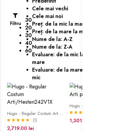
Predefinit
Cele mai vechi
Cele mai noi
30
Filtru
Preț: de la mic la mare
20
Preț: de la mare la mic
30
Nume de la: A-Z
40
Nume de la: Z-A
60
Evaluare: de la mic la
mare
Evaluare: de la mare la
mic
30% off
Hugo - Costum Slimfit Arti pe negru
(1)
Hugo - Regular Costum Arti/Hesten242V1X
(1)
1,301.00 lei
1,859.00 lei
2,719.00 lei