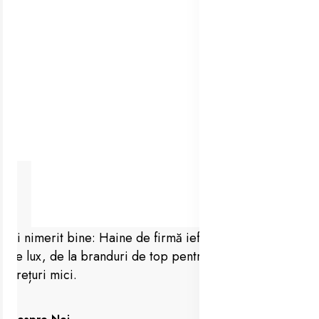
Ai nimerit bine: Haine de firmă ieftine, vestimentație
de lux, de la branduri de top pentru femei, barbați la
prețuri mici.