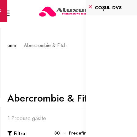
COȘUL DVS
Home
Abercrombie & Fitch
Abercrombie & Fitch
1 Produse găsite
Filtru
30
Predefinit